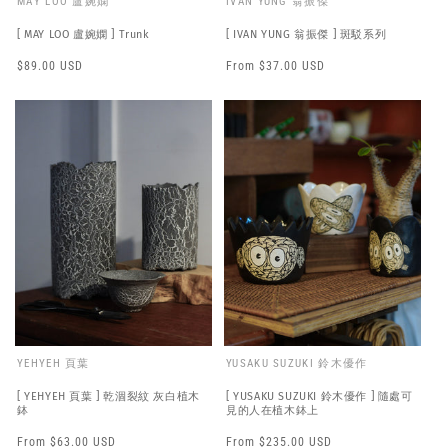
MAY LOO 盧婉嫻
IVAN YUNG 翁振傑
[ MAY LOO 盧婉嫻 ] Trunk
[ IVAN YUNG 翁振傑 ] 斑駁系列
Regular
$89.00 USD
Regular
From $37.00 USD
price
price
YEHYEH 頁葉
YUSAKU SUZUKI 鈴木優作
[ YEHYEH 頁葉 ] 乾涸裂紋 灰白植木
[ YUSAKU SUZUKI 鈴木優作 ] 隨處可
鉢
見的人在植木鉢上
Regular
From $63.00 USD
Regular
From $235.00 USD