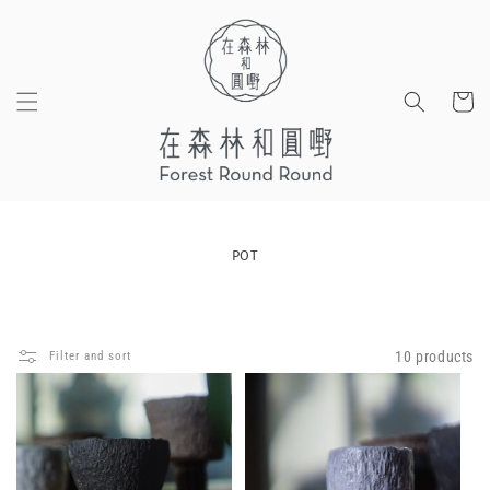
Skip to
content
Cart
POT
10 products
Filter and sort