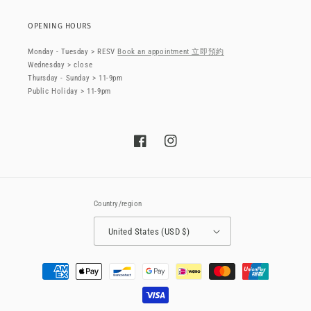
OPENING HOURS
Monday - Tuesday > RESV
Book an appointment 立即預約
Wednesday > close
Thursday - Sunday > 11-9pm
Public Holiday > 11-9pm
Facebook
Instagram
Country/region
United States (USD $)
Payment
methods