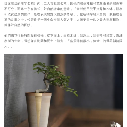
日文花盆的漢字名稱）內，二人喜歡這名稱，因他們相信種植和花盆兩者的關係密
不可分，而缽一字有儀式、對自然謙卑的意味，「當我們用雙手捧起植木缽，觀察
和欣賞盆景的動作，是在表現出對大自然的尊敬。」把植物帶離大自然，栽種在合
適的盆器之中，代表住把一個生命交到人類之手，人須要盡一己之責去照顧植物，
當作對自然的回饋。
他們總花很長時間凝視植物，從下而上，由植木缽，到泥土，到樹幹和枝葉，邊細
察樹的生命，邊想像在樹間和泥土上游走，「盆景雖然微小，但當中的世界卻無限
大。」