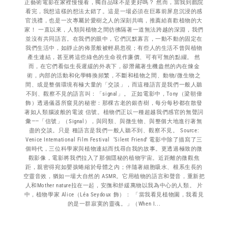
正藝術電影在家裡慢慢看，獨自品味不是更好嗎？ 然而，當我到戲院
看完，我想這樣的想法太錯了。這是一場必須在巨幕前屏息沉浸的感
官洗禮，也是一次專屬於愛樹之人的深刻共鳴，推薦給喜歡植物的大
家！ 一直以來，人類與植物之間彷彿隔著一道無法跨越的深淵，我們
並沒有共同語言。在我們的眼中，它們沉默寡言，一動不動的固定在
我們生活中，如靜止的佈景般被輕易忽視；有些人的生活不曾與植物
產生連結，甚至將這些綠色的生命視作廉價、可有可無的點綴。 然
而，在它們看似生長遲緩的外表下，卻潛藏著生機盎然的內在煉金
術，內部的活動和化學轉換頻繁，不斷和植物之間、動物/微生物之
間、或是整個環境有極大量的「交談」，而這種語言是我們一般人聽
不到、觀察不見的語言叫：「signal」。 正如電影中，Tony（梁朝偉
飾）透過儀器所窺見的秘密：那棵古老的銀杏樹，每分每秒都在散發
著如人類腦波般的電波 信號。植物們正以一種超越我們感官的無聲詞
彙——「信號」（Signal），與同類、與微生物、與整個大地進行著無
盡的交談。只是 種語言是我們一般人聽不到、觀察不見。 Source:
Venice International Film Festival ‘Silent Friend’ 電影中除了描寫了三
個時代，三位科學家與植物連結而找尋自我的故事。更透過極致的微
觀影像，電影將我們拉入了那個隱秘的植物宇宙。近距離的微觀焦
距，親密得宛如嬰孩蜷縮於母體之內；伴隨著細胞吸水、根系生長的
空靈音效，猶如一場大自然的 ASMR。它用植物的語言和聲音，重新把
人和Mother nature拉在一起，安撫和舒緩萬物以我為中心的人類。 片
中，植物學家 Alice（Léa Seydoux 飾）： 「當我看見植物園，我看見
的是一群寂寞的靈魂。」（When I...