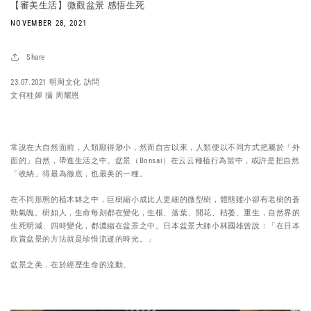
【審美生活】微觀盆景 感悟生死
NOVEMBER 28, 2021
Share
23.07.2021 明周文化 訪問
文何桂嬋 攝 周耀恩
常說在大自然面前，人類顯得渺小，然而自古以來，人類便以不同方式把屬於「外
面的」自然，帶進生活之中。盆景（Bonsai）在云云種植行為當中，或許是把自然
「收納」得最為徹底，也最美的一種。
在不同形態的植木缽之中，巨樹縮小成比人更細的微型樹，體態雖小卻有老樹的蒼
勁氣魄。樹如人，生命每刻都在變化，生根、落葉、開花、枯萎、重生，自然界的
生死明減、四時變化，都濃縮在盆景之中。日本盆景大師小林國雄曾說：「在日本
欣賞盆景的方法就是珍惜流逝的時光。」
盆景之美，在於經歷生命的流動。