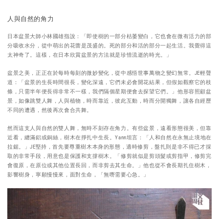
人與自然的角力
日本盆景大師小林國雄指說：「即使樹的一部分枯萎變白，它也會在微有活力的部
分吸收水分，從中萌出的花蕾是茂盛的。死的部分和活的部分一起生活。我覺得這
太神奇了。這樣，在日本欣賞盆景的方法就是珍惜流逝的時光。」
盆景之美，正正在於每時每刻的微妙變化，從中感悟世事萬物之變幻無常。JE輕聲
道：「盆景的生長時間很長，變化深遠，它們未必會開花結果，但假如觀察它的枝
條，只需半年便長得非常不一樣，我們隔個星期便會去探望它們。」他形容照顧盆
景，如像跳雙人舞，人與植物，時而靠近，彼此互動，時而分開獨舞，讓各自經歷
不同的遭遇，然後再次會合共舞。
然而這支人與自然的雙人舞，無時不刻存在角力。有些盆景，遠看形態很美，但靠
近看，纏滿鋁或銅絲，樹木在掙扎中生長。Yann坦言：「人和自然在永無止境地在
拉鋸。」JE堅持，首先要尊重樹木本身的形態，適時修剪，盤扎則是非不得已才採
取的非常手段，用意也是保護和支撐樹木。「修剪就似是剪頭髮或剪指甲，修剪完
會復原，在原位或其他位置長回，而非剪去其生命。」他也從不會長期扎住樹木，
影響樹身，寧願慢慢來，面對生命，「無嘢需要心急。」