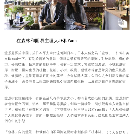
在森林和圓嘢主理人JE和Yann
盆景起源於中國，於日本平安時代流傳到日本，日本人稱之為「盆栽」，引伸出英
文Bonsai一字。有別於普通的盆栽，傳統盆景有着嚴謹的準則，對於樹種、樹的造
型、修剪技術、植木缽的形狀等等，都有一定要求，常選枝頭濃密、小株就成樹
形、耐壓、橫向生長的植物，松柏、杉樹、楓樹、紫壇木等都是常見的盆景樹品
種。修剪時，盡量剪掉靠近泥土的葉子，亦會移除大葉，久而久之令到新長出的葉
子偏細小，必要時會以鋁或銅絲盤扎令樹形向橫生長，以及達到創作者理想的樹
形。
盆景樹的體積雖小，有的甚至只有手掌般大小，卻有着成熟老樹的形態。盆景創作
者也會配合石頭、流水、屋子模型等擺設，創造一個場景，引領觀者進入微型自然
世界。植物店「在森林和圓嘢」（下稱森林）的主理人JE和Yann指：「人為植物賦
予人類的審美標準，譬如一般觀葉植物，人們追求綠和茂盛，盆景則是追求達到人
們心中的形態。」
「森林」內的盆景，都栽種在由不同陶瓷藝術家創作的「植木缽」（うえきばち，