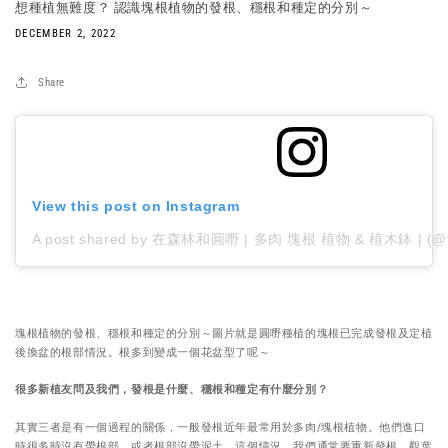
想種植無難度？ 認識塊根植物的發根、穩根和種定的分別～
DECEMBER 2, 2022
Share
View this post on Instagram
A post shared by 在森林和圓嘢 | 多肉 塊根 植物 & 植木鉢 | (@fo
塊根植物的發根、穩根和種定的分別～圖片就是圓嘢種植的塊根已完成發根及定植
後換盆的根部情況。根多到變成一個花盆型了呢～
很多新植友問及我們，發根是什麼、穩根和種定有什麼分別？
其實三者是有一個過程的關係，一般發根近年最常用於多肉/塊根植物。他們進口
時很多時沒有帶根部，或者根部沒帶泥土，這個情況，我們通常要重新發根。觀葉