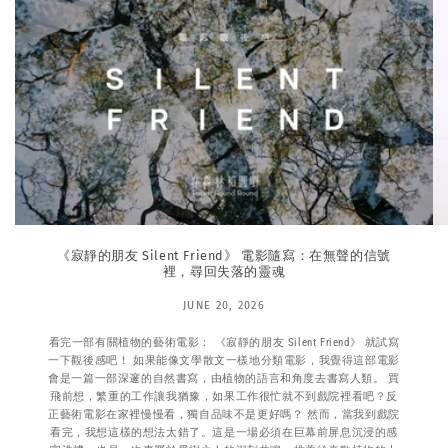
《寂靜的朋友 Silent Friend》 電影隨寫：在無聲的信號
裡，尋回失落的靈魂
JUNE 20, 2026
看完一部有關植物的藝術電影： 《寂靜的朋友 Silent Friend》 就試寫
一下觀後感吧！ 如果能像文學散文一樣地分類電影，我覺得這部電影
會是一篇一部深邃的自然書寫，由植物的語言和角度去書寫人類。 買
飛前想，繁重的工作讓我猶豫，如果工作很忙就不到戲院裡看吧？反
正藝術電影在家裡慢慢看，獨自品味不是更好嗎？ 然而，當我到戲院
看完，我想這樣的想法太錯了。這是一場必須在巨幕前屏息沉浸的感