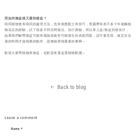
而如何換盆後又最快復盆？
唔同植物會有唔同的處理方法，也有相應配土和技巧，男圓嘢有差不多十年接觸植
物花店的經驗，試了很多不同坊間做法、自行實驗，所以來上盆/換盆的朋友仔，
如果我們解釋換盆可能有風險或會有可能發生的表面問題，請不要見怪，確定在合
適的時間才做相應的動作，是種植裡很重要的事啊～
.
歡迎大家帶植物來換盆，也歡迎來選盆選植物配襯～
Back to blog
Leave a comment
Name
*