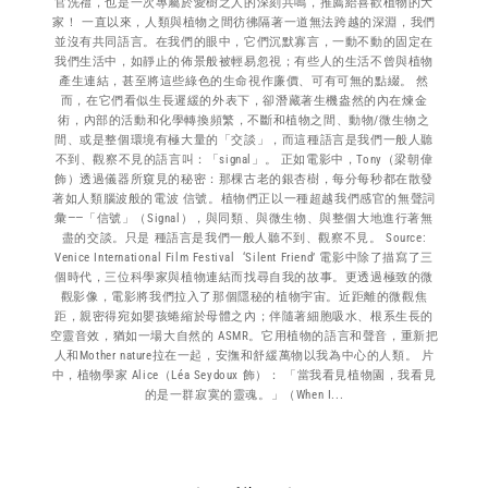
官洗禮，也是一次專屬於愛樹之人的深刻共鳴，推薦給喜歡植物的大
家！ 一直以來，人類與植物之間彷彿隔著一道無法跨越的深淵，我們
並沒有共同語言。在我們的眼中，它們沉默寡言，一動不動的固定在
我們生活中，如靜止的佈景般被輕易忽視；有些人的生活不曾與植物
產生連結，甚至將這些綠色的生命視作廉價、可有可無的點綴。 然
而，在它們看似生長遲緩的外表下，卻潛藏著生機盎然的內在煉金
術，內部的活動和化學轉換頻繁，不斷和植物之間、動物/微生物之
間、或是整個環境有極大量的「交談」，而這種語言是我們一般人聽
不到、觀察不見的語言叫：「signal」。 正如電影中，Tony（梁朝偉
飾）透過儀器所窺見的秘密：那棵古老的銀杏樹，每分每秒都在散發
著如人類腦波般的電波 信號。植物們正以一種超越我們感官的無聲詞
彙——「信號」（Signal），與同類、與微生物、與整個大地進行著無
盡的交談。只是 種語言是我們一般人聽不到、觀察不見。 Source:
Venice International Film Festival ‘Silent Friend’ 電影中除了描寫了三
個時代，三位科學家與植物連結而找尋自我的故事。更透過極致的微
觀影像，電影將我們拉入了那個隱秘的植物宇宙。近距離的微觀焦
距，親密得宛如嬰孩蜷縮於母體之內；伴隨著細胞吸水、根系生長的
空靈音效，猶如一場大自然的 ASMR。它用植物的語言和聲音，重新把
人和Mother nature拉在一起，安撫和舒緩萬物以我為中心的人類。 片
中，植物學家 Alice（Léa Seydoux 飾）： 「當我看見植物園，我看見
的是一群寂寞的靈魂。」（When I...