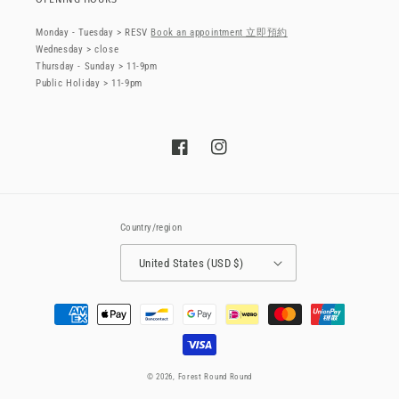
Monday - Tuesday > RESV
Book an appointment 立即預約
Wednesday > close
Thursday - Sunday > 11-9pm
Public Holiday > 11-9pm
Facebook
Instagram
Country/region
United States (USD $)
Payment
methods
© 2026,
Forest Round Round