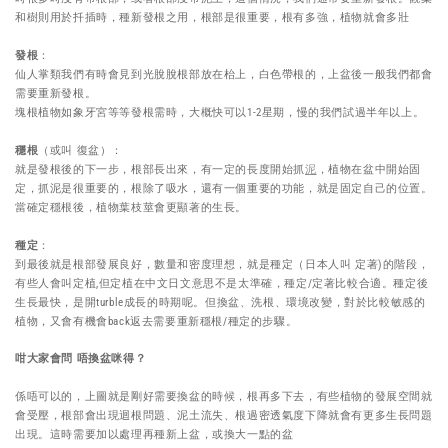
和樹則用於扦插時，種新發根之用，根部是很重要，根有多強，植物就會多壯
發根
：
仙人掌類我們有時會見到光脫脫根部放在枱上，白色帶根的，上盆後一般我們都會
需要重新發根。
塊根植物如象牙宮等等發根需時，大概快可以1-2星期，慢的我們試過半年以上。
穩根
（或叫 復盆）：
就是發根後的下一步，根部長出來，有一定的長度開始抓
泥
，植物在盆中開始固
定，抓泥是很重要的，根除了吸水，還有一個重要的功能，就是固定自己的位置。
當確定穩根後，植物葉枝莖會更顯著的生長。
種定
：
到最後就是根部發展良好，數量和密度理想，就是種定（日本人叫 定著)的階段，
有些人會叫定植,但定植在中文日文意思不是太準確，種定/定著比較合適。種定後
生長最快，是開turble成長的時期呢。但換盆、洗根、環境改變，對於比較敏感的
植物，又會有機會back返去需要重新穩根/種定的步驟。
咁大家會問 唔換盆咪得？
係唔可以的，上圖就是剛好需要換盆的時候，根再多下去，有些植物的發展空間就
會受壓，根部會出現迴根問題、泥土流失、根過密透氣度下降就會有更多生長問題
出現。這時需要加以處理再種新上盆，或換大一點的盆