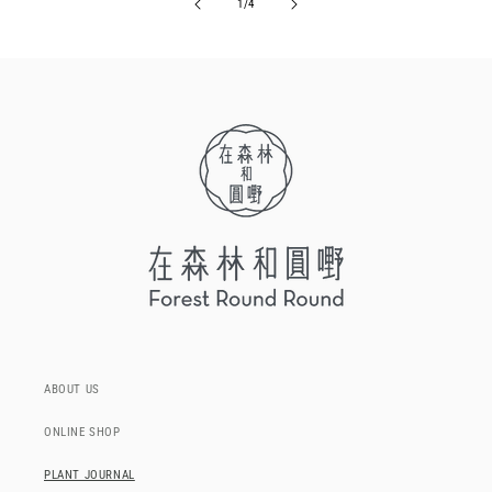
of
1
/
4
ABOUT US
ONLINE SHOP
PLANT JOURNAL